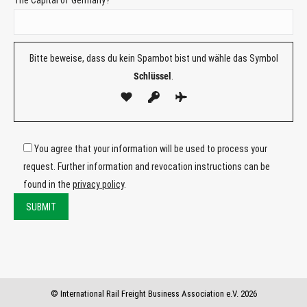
The Capital of Germany?
Bitte beweise, dass du kein Spambot bist und wähle das Symbol
Schlüssel
.
You agree that your information will be used to process your
request. Further information and revocation instructions can be
found in the
privacy policy
.
Bitte
lasse
Bitte
dieses
lasse
Feld
dieses
© International Rail Freight Business Association e.V. 2026
leer.
Feld