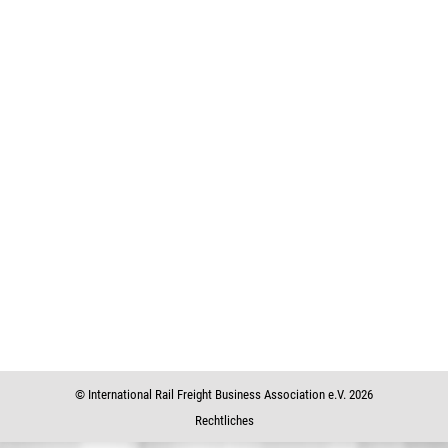
32. IBS-Mitgliederversammlung
Mitgliederversammlungen
12. Oktober 2012
32. IBS-Mitgliederversammlung weitere Informationen /
additional Informations Antwerpen 11+12-10 2012 • 77
kBProtokoll der 32. IBS-Mitgliederversammlung am 12.
Oktober 2012 in Antwerpen
© International Rail Freight Business Association e.V. 2026
Rechtliches