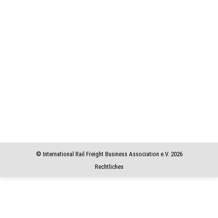
IBS Kongress 2019 Triest – Hafenbesichtigung
IBS Kongress 2019 Triest – Hafenbesichtigung
17. November 2019
© International Rail Freight Business Association e.V. 2026
Rechtliches