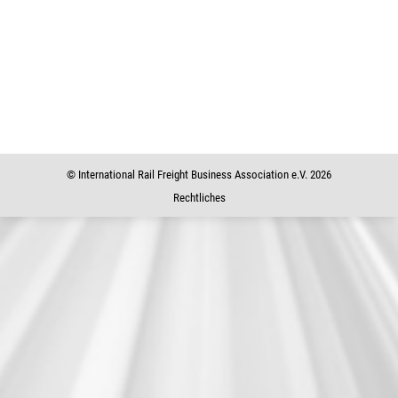
IBS Kongress 2019 Athen
IBS Kongress 2019 Athen
29. April 2019
© International Rail Freight Business Association e.V. 2026
Rechtliches