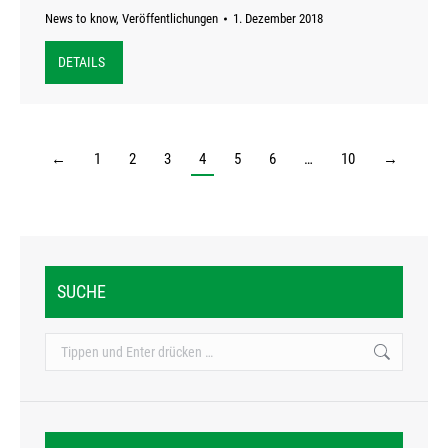
News to know
,
Veröffentlichungen
1. Dezember 2018
DETAILS
←
1
2
3
4
5
6
…
10
→
SUCHE
Search: