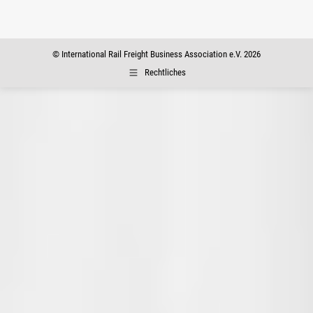
lasse
Bitte
dieses
lasse
Feld
dieses
© International Rail Freight Business Association e.V. 2026
leer.
Feld
Rechtliches
leer.