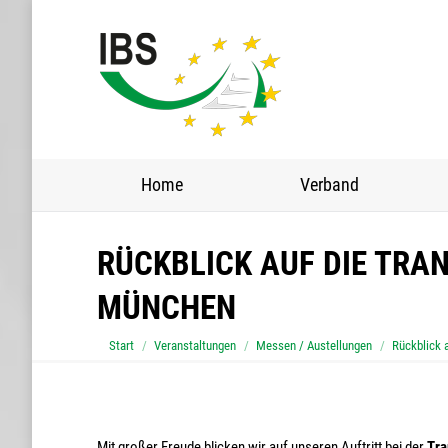
Home
Home
Verband
RÜCKBLICK AUF DIE TRAN
MÜNCHEN
Sie befinden sich hier:
Start
Veranstaltungen
Messen / Austellungen
Rückblick 
Mit großer Freude blicken wir auf unseren Auftritt bei der
Tra